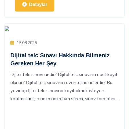
Detaylar
15.08.2025
Dijital telc Sınavı Hakkında Bilmeniz
Gereken Her Şey
Dijital telc sınavı nedir? Dijital telc sınavına nasıl kayıt
olunur? Dijital telc sınavının avantajları nelerdir? Bu
yazıda, dijital telc sınavına kayıt olmak isteyen
katılımcılar için adım adım tüm süreci, sınav formatını
ve dijital telc sınavları ile ilgili her şeyi detaylıca ele
alacağız.