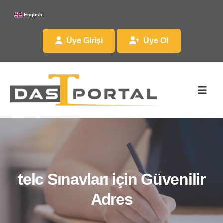
English
Üye Girişi
Üye Ol
telc Sınavları için Güvenilir
Adres