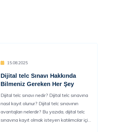
15.08.2025
Dijital telc Sınavı Hakkında
Bilmeniz Gereken Her Şey
Dijital telc sınavı nedir? Dijital telc sınavına
nasıl kayıt olunur? Dijital telc sınavının
avantajları nelerdir? Bu yazıda, dijital telc
sınavına kayıt olmak isteyen katılımcılar için
adım adım tüm süreci, sınav formatını ve