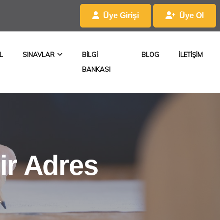
Üye Girişi
Üye Ol
L
SINAVLAR
BILGI
BLOG
ILETIŞIM
BANKASI
lir Adres
.