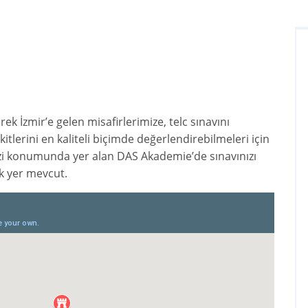
erek İzmir’e gelen misafirlerimize, telc sınavını
tlerini en kaliteli biçimde değerlendirebilmeleri için
kezi konumunda yer alan DAS Akademie’de sınavınızı
k yer mevcut.