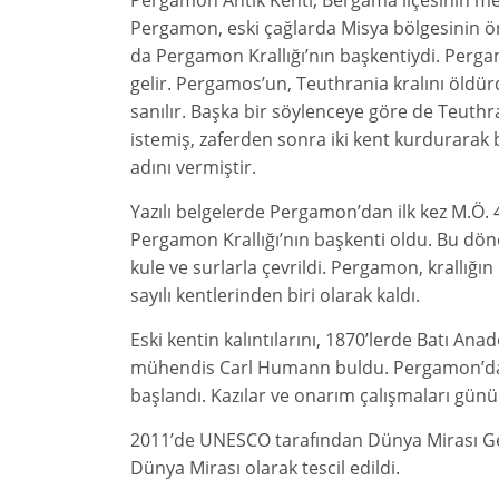
Pergamon Antik Kenti, Bergama ilçesinin mer
Pergamon, eski çağlarda Misya bölgesinin ö
da Pergamon Krallığı’nın başkentiydi. Perg
gelir. Pergamos’un, Teuthrania kralını öldürd
sanılır. Başka bir söylenceye göre de Teuth
istemiş, zaferden sonra iki kent kurdurara
adını vermiştir.
Yazılı belgelerde Pergamon’dan ilk kez M.Ö. 4
Pergamon Krallığı’nın başkenti oldu. Bu dönem
kule ve surlarla çevrildi. Pergamon, krallı
sayılı kentlerinden biri olarak kaldı.
Eski kentin kalıntılarını, 1870’lerde Batı 
mühendis Carl Humann buldu. Pergamon’da il
başlandı. Kazılar ve onarım çalışmaları gü
2011’de UNESCO tarafından Dünya Mirası Geçi
Dünya Mirası olarak tescil edildi.