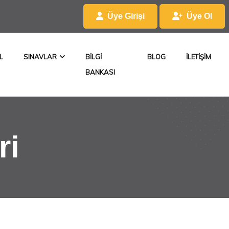
Üye Girişi
Üye Ol
L
SINAVLAR
BILGI
BLOG
ILETIŞIM
BANKASI
ri