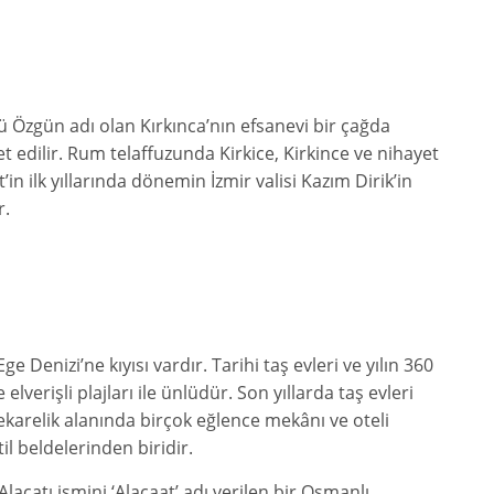
yü Özgün adı olan Kırkınca’nın efsanevi bir çağda
yet edilir. Rum telaffuzunda Kirkice, Kirkince ve nihayet
in ilk yıllarında dönemin İzmir valisi Kazım Dirik’in
r.
e Denizi’ne kıyısı vardır. Tarihi taş evleri ve yılın 360
verişli plajları ile ünlüdür. Son yıllarda taş evleri
ekarelik alanında birçok eğlence mekânı ve oteli
il beldelerinden biridir.
 Alaçatı ismini ‘Alacaat’ adı verilen bir Osmanlı