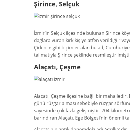
Şirince, Selçuk
İzmir’in Selçuk ilçesinde bulunan Şirince kö
dağlara vuran kırk kişiye atfen verildiği riva
Çirkince gibi biçimler alan bu ad, Cumhuriyet’
talimatıyla Şirince şeklinde resmileştirilmişti
Alaçatı, Çeşme
Alaçatı, Çeşme ilçesine bağlı bir mahalledir. Eg
günü rüzgar alması sebebiyle rüzgar sörfüne el
sayesinde çok fazla gelişmiştir. 704 kilometr
barındıran Alaçatı, Ege Bölgesi’nin önemli tat
Alaçatı’ nın antik dönemdeki adı Agrillia’ dır.