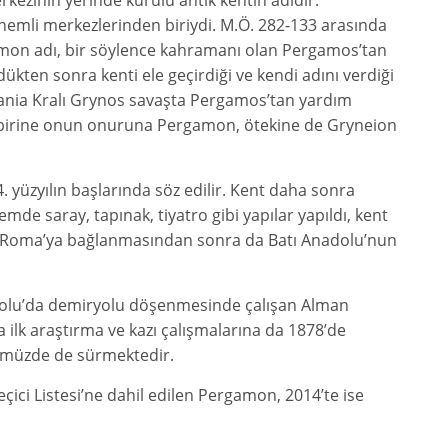
kezinin yerinde kurulu antik kentin adıdır.
nemli merkezlerinden biriydi. M.Ö. 282-133 arasında
amon adı, bir söylence kahramanı olan Pergamos’tan
ükten sonra kenti ele geçirdiği ve kendi adını verdiği
rania Kralı Grynos savaşta Pergamos’tan yardım
k birine onun onuruna Pergamon, ötekine de Gryneion
. yüzyılın başlarında söz edilir. Kent daha sonra
de saray, tapınak, tiyatro gibi yapılar yapıldı, kent
ğın Roma’ya bağlanmasından sonra da Batı Anadolu’nun
Anadolu’da demiryolu döşenmesinde çalışan Alman
k araştırma ve kazı çalışmalarına da 1878’de
nümüzde de sürmektedir.
ci Listesi’ne dahil edilen Pergamon, 2014’te ise