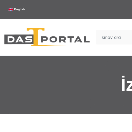
English
İ