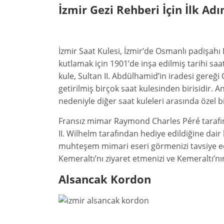
İzmir Gezi Rehberi İçin İlk Ad
İzmir Saat Kulesi, İzmir’de Osmanlı padişahı 
kutlamak için 1901’de inşa edilmiş tarihi saa
kule, Sultan II. Abdülhamid’in iradesi gere
getirilmiş birçok saat kulesinden birisidir
nedeniyle diğer saat kuleleri arasında özel bi
Fransız mimar Raymond Charles Péré tarafı
II. Wilhelm tarafından hediye edildiğine dair 
muhteşem mimari eseri görmenizi tavsiye ede
Kemeraltı’nı ziyaret etmenizi ve Kemeraltı’nın
Alsancak Kordon