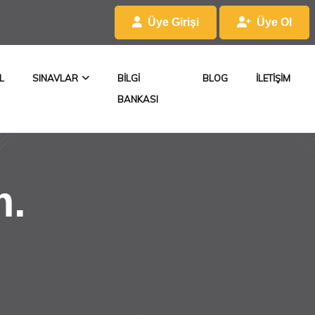
Üye Girişi
Üye Ol
L
SINAVLAR
BILGI
BLOG
ILETIŞIM
BANKASI
m.