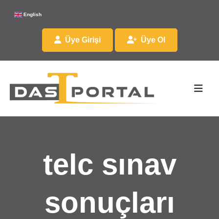
English
Üye Girişi
Üye Ol
telc sınav
sonuçları