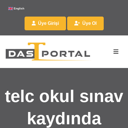
English
Üye Girişi
Üye Ol
telc okul sınav
kaydında