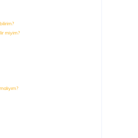
bilirim?
lir miyim?
pmalıyım?
?