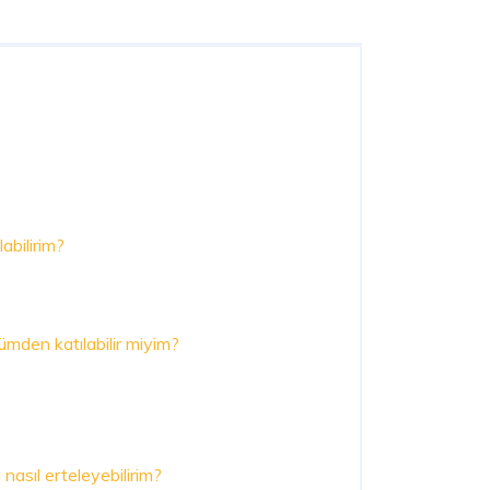
abilirim?
ümden katılabilir miyim?
i nasıl erteleyebilirim?