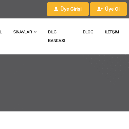
Üye Girişi
Üye Ol
L
SINAVLAR
BILGI
BLOG
ILETIŞIM
BANKASI