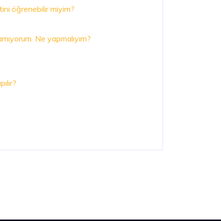
ini öğrenebilir miyim?
ulamıyorum. Ne yapmalıyım?
ılır?